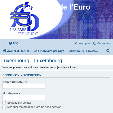
Les Amis de l'Euro
FAQ
Inscription
Connexion
R
Accueil du forum
Les € monnaies par pays
Luxembourg - Luxembourg
e
Luxembourg - Luxembourg
c
Vous ne pouvez pas voir ou consulter les sujets de ce forum.
h
e
CONNEXION
•
INSCRIPTION
r
Nom d’utilisateur :
c
h
Mot de passe :
e
Se souvenir de moi
r
Masquer ma présence lors de cette session