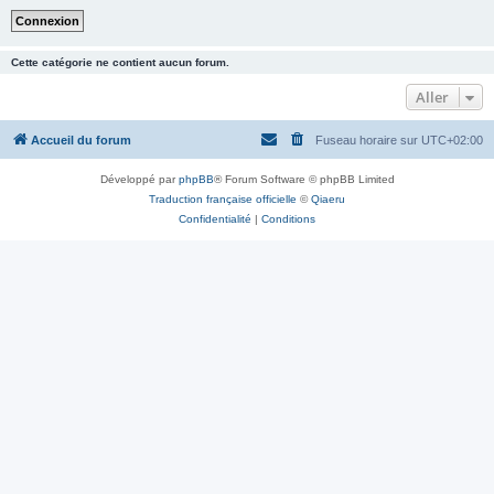
Cette catégorie ne contient aucun forum.
Aller
Accueil du forum
Fuseau horaire sur
UTC+02:00
Développé par
phpBB
® Forum Software © phpBB Limited
Traduction française officielle
©
Qiaeru
Confidentialité
|
Conditions