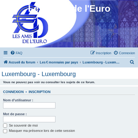
Les Amis de l'Euro
FAQ
Inscription
Connexion
R
Accueil du forum
Les € monnaies par pays
Luxembourg - Luxembourg
e
Luxembourg - Luxembourg
c
Vous ne pouvez pas voir ou consulter les sujets de ce forum.
h
e
CONNEXION
•
INSCRIPTION
r
Nom d’utilisateur :
c
h
Mot de passe :
e
Se souvenir de moi
r
Masquer ma présence lors de cette session