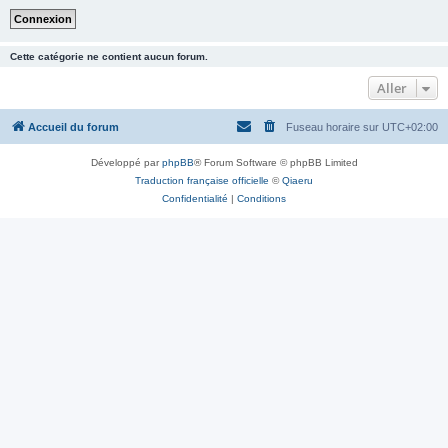
Cette catégorie ne contient aucun forum.
Aller
Accueil du forum
Fuseau horaire sur
UTC+02:00
Développé par
phpBB
® Forum Software © phpBB Limited
Traduction française officielle
©
Qiaeru
Confidentialité
|
Conditions