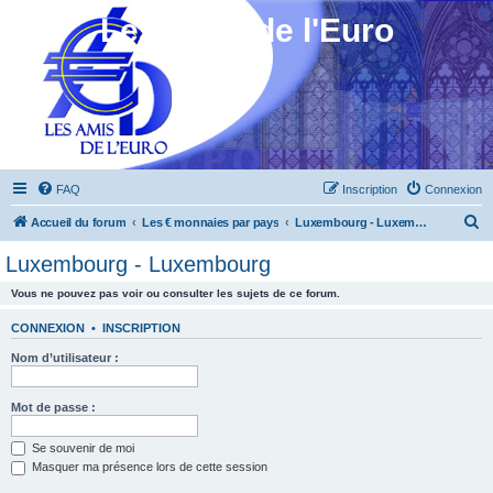
Les Amis de l'Euro
FAQ
Inscription
Connexion
R
Accueil du forum
Les € monnaies par pays
Luxembourg - Luxembourg
e
Luxembourg - Luxembourg
c
Vous ne pouvez pas voir ou consulter les sujets de ce forum.
h
e
CONNEXION
•
INSCRIPTION
r
Nom d’utilisateur :
c
h
Mot de passe :
e
Se souvenir de moi
r
Masquer ma présence lors de cette session