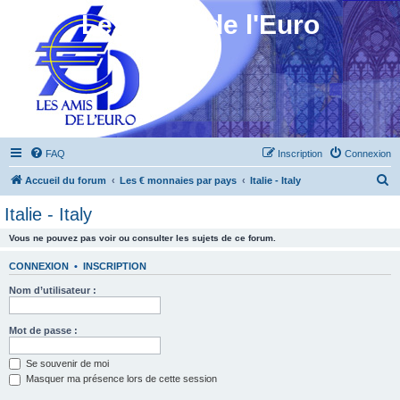
Les Amis de l'Euro
FAQ
Inscription
Connexion
R
Accueil du forum
Les € monnaies par pays
Italie - Italy
e
Italie - Italy
c
Vous ne pouvez pas voir ou consulter les sujets de ce forum.
h
e
CONNEXION
•
INSCRIPTION
r
Nom d’utilisateur :
c
h
Mot de passe :
e
Se souvenir de moi
r
Masquer ma présence lors de cette session