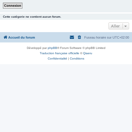
Cette catégorie ne contient aucun forum.
Aller
Accueil du forum
Fuseau horaire sur
UTC+02:00
Développé par
phpBB
® Forum Software © phpBB Limited
Traduction française officielle
©
Qiaeru
Confidentialité
|
Conditions