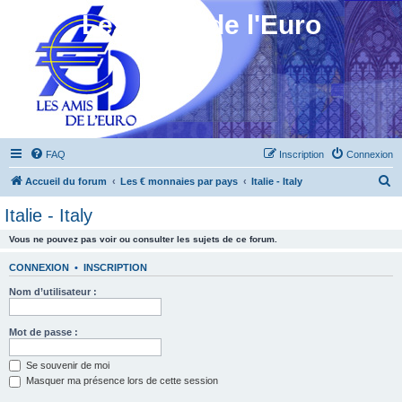
Les Amis de l'Euro
FAQ
Inscription
Connexion
R
Accueil du forum
Les € monnaies par pays
Italie - Italy
e
Italie - Italy
c
Vous ne pouvez pas voir ou consulter les sujets de ce forum.
h
e
CONNEXION
•
INSCRIPTION
r
Nom d’utilisateur :
c
h
Mot de passe :
e
Se souvenir de moi
r
Masquer ma présence lors de cette session