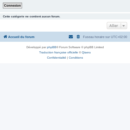
Cette catégorie ne contient aucun forum.
Aller
Accueil du forum
Fuseau horaire sur
UTC+02:00
Développé par
phpBB
® Forum Software © phpBB Limited
Traduction française officielle
©
Qiaeru
Confidentialité
|
Conditions