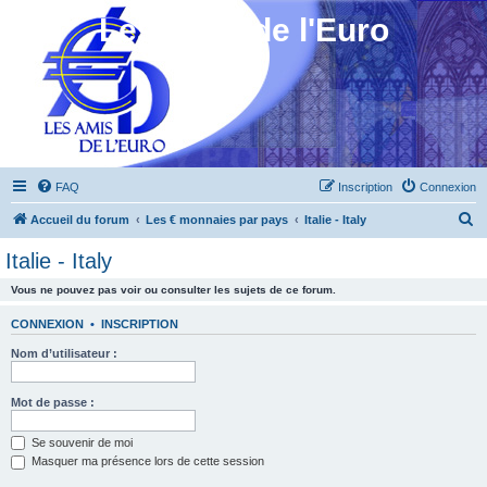
Les Amis de l'Euro
FAQ
Inscription
Connexion
R
Accueil du forum
Les € monnaies par pays
Italie - Italy
e
Italie - Italy
c
Vous ne pouvez pas voir ou consulter les sujets de ce forum.
h
e
CONNEXION
•
INSCRIPTION
r
Nom d’utilisateur :
c
h
Mot de passe :
e
Se souvenir de moi
r
Masquer ma présence lors de cette session