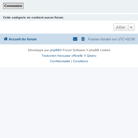
Cette catégorie ne contient aucun forum.
Aller
Accueil du forum
Fuseau horaire sur
UTC+02:00
Développé par
phpBB
® Forum Software © phpBB Limited
Traduction française officielle
©
Qiaeru
Confidentialité
|
Conditions