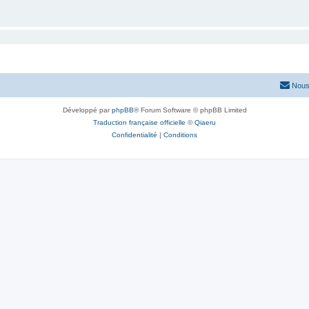
Nous
Développé par
phpBB
® Forum Software © phpBB Limited
Traduction française officielle
©
Qiaeru
Confidentialité
|
Conditions