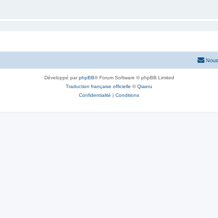
Nous
Développé par
phpBB
® Forum Software © phpBB Limited
Traduction française officielle
©
Qiaeru
Confidentialité
|
Conditions