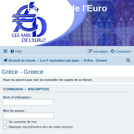
Les Amis de l'Euro
FAQ
Inscription
Connexion
R
Accueil du forum
Les € monnaies par pays
Grèce - Greece
e
Grèce - Greece
c
Vous ne pouvez pas voir ou consulter les sujets de ce forum.
h
e
CONNEXION
•
INSCRIPTION
r
Nom d’utilisateur :
c
h
Mot de passe :
e
Se souvenir de moi
r
Masquer ma présence lors de cette session