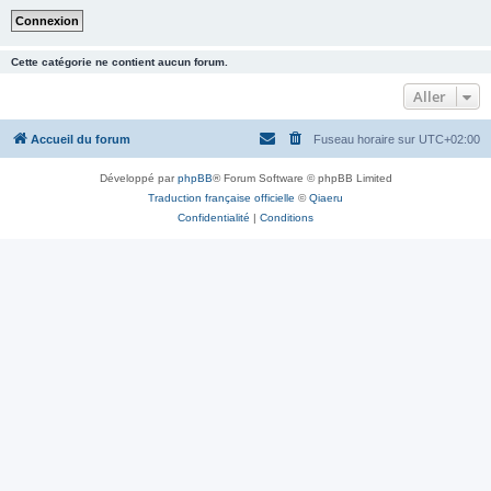
Cette catégorie ne contient aucun forum.
Aller
Accueil du forum
Fuseau horaire sur
UTC+02:00
Développé par
phpBB
® Forum Software © phpBB Limited
Traduction française officielle
©
Qiaeru
Confidentialité
|
Conditions