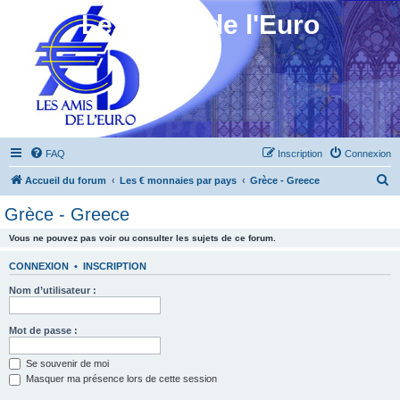
Les Amis de l'Euro
FAQ
Inscription
Connexion
R
Accueil du forum
Les € monnaies par pays
Grèce - Greece
e
Grèce - Greece
c
Vous ne pouvez pas voir ou consulter les sujets de ce forum.
h
e
CONNEXION
•
INSCRIPTION
r
Nom d’utilisateur :
c
h
Mot de passe :
e
Se souvenir de moi
r
Masquer ma présence lors de cette session