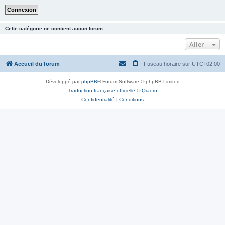
Cette catégorie ne contient aucun forum.
Aller
Accueil du forum
Fuseau horaire sur
UTC+02:00
Développé par
phpBB
® Forum Software © phpBB Limited
Traduction française officielle
©
Qiaeru
Confidentialité
|
Conditions