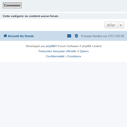
Cette catégorie ne contient aucun forum.
Aller
Accueil du forum
Fuseau horaire sur
UTC+02:00
Développé par
phpBB
® Forum Software © phpBB Limited
Traduction française officielle
©
Qiaeru
Confidentialité
|
Conditions