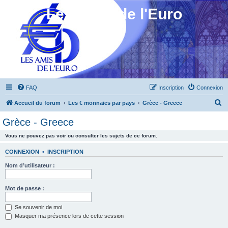
Les Amis de l'Euro
FAQ
Inscription
Connexion
R
Accueil du forum
Les € monnaies par pays
Grèce - Greece
e
Grèce - Greece
c
Vous ne pouvez pas voir ou consulter les sujets de ce forum.
h
e
CONNEXION
•
INSCRIPTION
r
Nom d’utilisateur :
c
h
Mot de passe :
e
Se souvenir de moi
r
Masquer ma présence lors de cette session