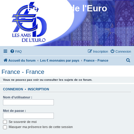
Les Amis de l'Euro
FAQ
Inscription
Connexion
R
Accueil du forum
Les € monnaies par pays
France - France
e
France - France
c
Vous ne pouvez pas voir ou consulter les sujets de ce forum.
h
e
CONNEXION
•
INSCRIPTION
r
Nom d’utilisateur :
c
h
Mot de passe :
e
Se souvenir de moi
r
Masquer ma présence lors de cette session