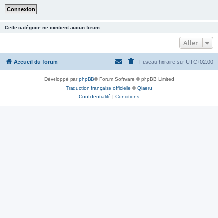
Cette catégorie ne contient aucun forum.
Aller
Accueil du forum
Fuseau horaire sur
UTC+02:00
Développé par
phpBB
® Forum Software © phpBB Limited
Traduction française officielle
©
Qiaeru
Confidentialité
|
Conditions