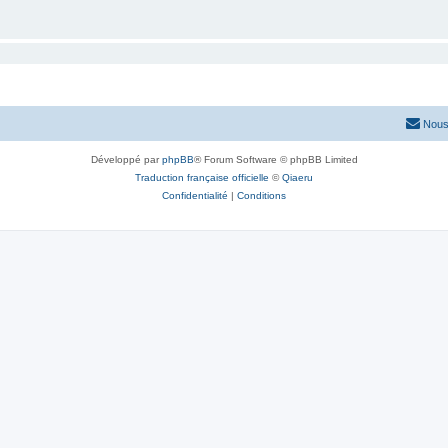
Nous
Développé par
phpBB
® Forum Software © phpBB Limited
Traduction française officielle
©
Qiaeru
Confidentialité
|
Conditions