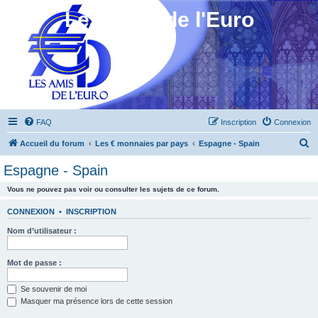
Les Amis de l'Euro
FAQ
Inscription
Connexion
R
Accueil du forum
Les € monnaies par pays
Espagne - Spain
e
Espagne - Spain
c
Vous ne pouvez pas voir ou consulter les sujets de ce forum.
h
e
CONNEXION
•
INSCRIPTION
r
Nom d’utilisateur :
c
h
Mot de passe :
e
Se souvenir de moi
r
Masquer ma présence lors de cette session