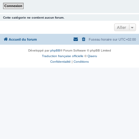
Cette catégorie ne contient aucun forum.
Aller
Accueil du forum
Fuseau horaire sur
UTC+02:00
Développé par
phpBB
® Forum Software © phpBB Limited
Traduction française officielle
©
Qiaeru
Confidentialité
|
Conditions