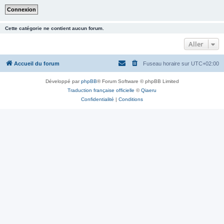
Cette catégorie ne contient aucun forum.
Aller
Accueil du forum
Fuseau horaire sur
UTC+02:00
Développé par
phpBB
® Forum Software © phpBB Limited
Traduction française officielle
©
Qiaeru
Confidentialité
|
Conditions