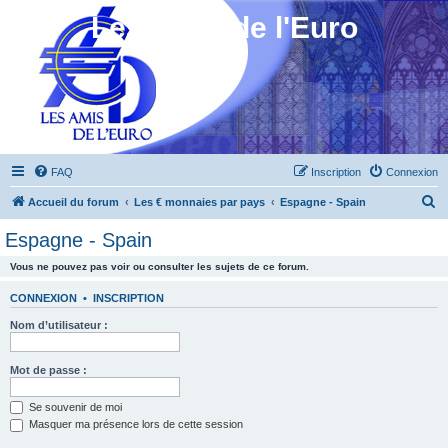
Les Amis de l'Euro
FAQ
Inscription
Connexion
R
Accueil du forum
Les € monnaies par pays
Espagne - Spain
e
Espagne - Spain
c
Vous ne pouvez pas voir ou consulter les sujets de ce forum.
h
e
CONNEXION
•
INSCRIPTION
r
Nom d’utilisateur :
c
h
Mot de passe :
e
Se souvenir de moi
r
Masquer ma présence lors de cette session