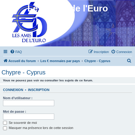
Les Amis de l'Euro
FAQ
Inscription
Connexion
R
Accueil du forum
Les € monnaies par pays
Chypre - Cyprus
e
Chypre - Cyprus
c
Vous ne pouvez pas voir ou consulter les sujets de ce forum.
h
e
CONNEXION
•
INSCRIPTION
r
Nom d’utilisateur :
c
h
Mot de passe :
e
Se souvenir de moi
r
Masquer ma présence lors de cette session