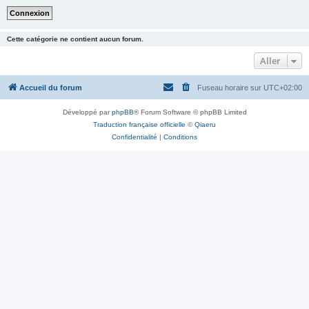
Cette catégorie ne contient aucun forum.
Aller
Accueil du forum
Fuseau horaire sur
UTC+02:00
Développé par
phpBB
® Forum Software © phpBB Limited
Traduction française officielle
©
Qiaeru
Confidentialité
|
Conditions