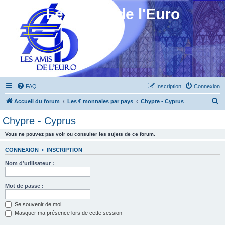
Les Amis de l'Euro
FAQ
Inscription
Connexion
R
Accueil du forum
Les € monnaies par pays
Chypre - Cyprus
e
Chypre - Cyprus
c
Vous ne pouvez pas voir ou consulter les sujets de ce forum.
h
e
CONNEXION
•
INSCRIPTION
r
Nom d’utilisateur :
c
h
Mot de passe :
e
Se souvenir de moi
r
Masquer ma présence lors de cette session