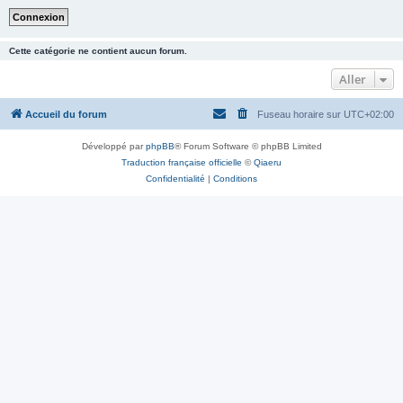
Cette catégorie ne contient aucun forum.
Aller
Accueil du forum
Fuseau horaire sur
UTC+02:00
Développé par
phpBB
® Forum Software © phpBB Limited
Traduction française officielle
©
Qiaeru
Confidentialité
|
Conditions