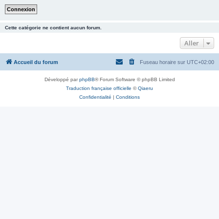
Cette catégorie ne contient aucun forum.
Aller
Accueil du forum
Fuseau horaire sur
UTC+02:00
Développé par
phpBB
® Forum Software © phpBB Limited
Traduction française officielle
©
Qiaeru
Confidentialité
|
Conditions