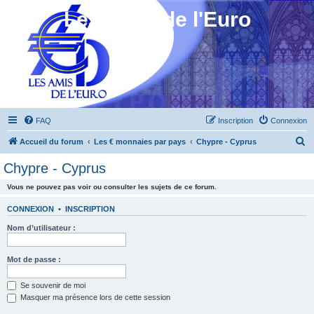
Les Amis de l'Euro
FAQ
Inscription
Connexion
R
Accueil du forum
Les € monnaies par pays
Chypre - Cyprus
e
Chypre - Cyprus
c
Vous ne pouvez pas voir ou consulter les sujets de ce forum.
h
e
CONNEXION
•
INSCRIPTION
r
Nom d’utilisateur :
c
h
Mot de passe :
e
Se souvenir de moi
r
Masquer ma présence lors de cette session