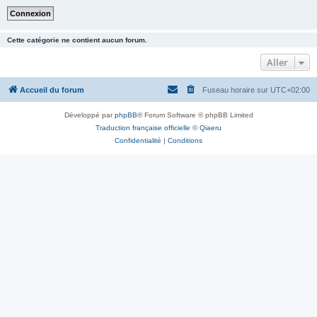
Cette catégorie ne contient aucun forum.
Aller
Accueil du forum
Fuseau horaire sur
UTC+02:00
Développé par
phpBB
® Forum Software © phpBB Limited
Traduction française officielle
©
Qiaeru
Confidentialité
|
Conditions