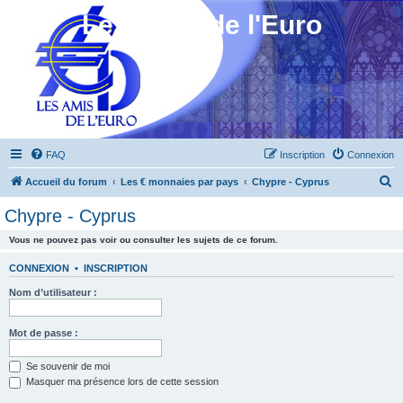
Les Amis de l'Euro
FAQ
Inscription
Connexion
R
Accueil du forum
Les € monnaies par pays
Chypre - Cyprus
e
Chypre - Cyprus
c
Vous ne pouvez pas voir ou consulter les sujets de ce forum.
h
e
CONNEXION
•
INSCRIPTION
r
Nom d’utilisateur :
c
h
Mot de passe :
e
Se souvenir de moi
r
Masquer ma présence lors de cette session