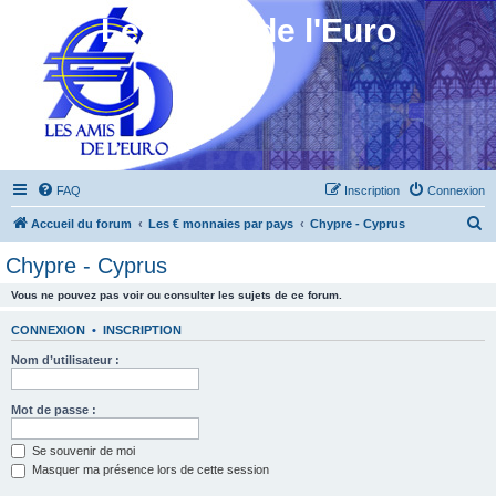
Les Amis de l'Euro
FAQ
Inscription
Connexion
R
Accueil du forum
Les € monnaies par pays
Chypre - Cyprus
e
Chypre - Cyprus
c
Vous ne pouvez pas voir ou consulter les sujets de ce forum.
h
e
CONNEXION
•
INSCRIPTION
r
Nom d’utilisateur :
c
h
Mot de passe :
e
Se souvenir de moi
r
Masquer ma présence lors de cette session