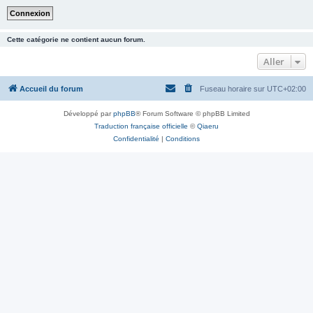
Cette catégorie ne contient aucun forum.
Aller
Accueil du forum
Fuseau horaire sur
UTC+02:00
Développé par
phpBB
® Forum Software © phpBB Limited
Traduction française officielle
©
Qiaeru
Confidentialité
|
Conditions