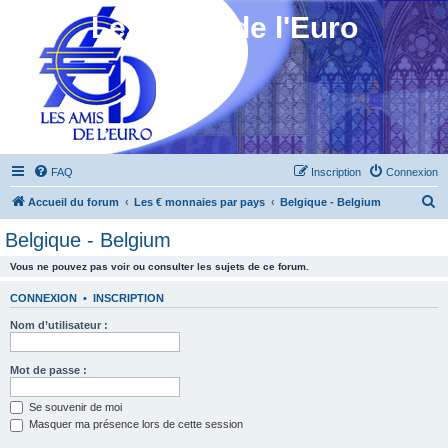
Les Amis de l'Euro
FAQ
Inscription
Connexion
R
Accueil du forum
Les € monnaies par pays
Belgique - Belgium
e
Belgique - Belgium
c
Vous ne pouvez pas voir ou consulter les sujets de ce forum.
h
e
CONNEXION
•
INSCRIPTION
r
Nom d’utilisateur :
c
h
Mot de passe :
e
Se souvenir de moi
r
Masquer ma présence lors de cette session