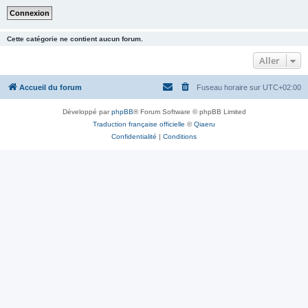
Cette catégorie ne contient aucun forum.
Aller
Accueil du forum
Fuseau horaire sur
UTC+02:00
Développé par
phpBB
® Forum Software © phpBB Limited
Traduction française officielle
©
Qiaeru
Confidentialité
|
Conditions