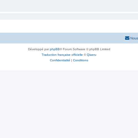
Nous
Développé par
phpBB
® Forum Software © phpBB Limited
Traduction française officielle
©
Qiaeru
Confidentialité
|
Conditions