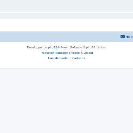
Nous
Développé par
phpBB
® Forum Software © phpBB Limited
Traduction française officielle
©
Qiaeru
Confidentialité
|
Conditions