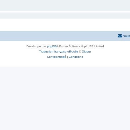
Nous
Développé par
phpBB
® Forum Software © phpBB Limited
Traduction française officielle
©
Qiaeru
Confidentialité
|
Conditions