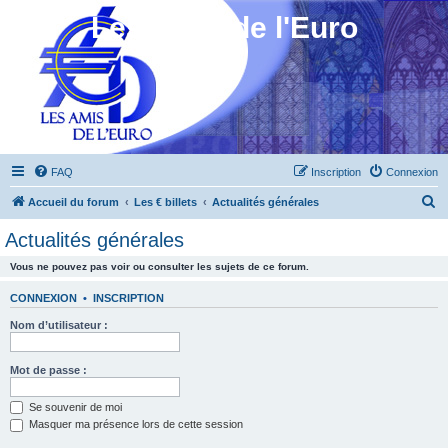
Les Amis de l'Euro
FAQ
Inscription
Connexion
R
Accueil du forum
Les € billets
Actualités générales
e
Actualités générales
c
Vous ne pouvez pas voir ou consulter les sujets de ce forum.
h
e
CONNEXION
•
INSCRIPTION
r
Nom d’utilisateur :
c
h
Mot de passe :
e
Se souvenir de moi
r
Masquer ma présence lors de cette session