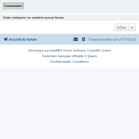
Cette catégorie ne contient aucun forum.
Aller
Accueil du forum
Fuseau horaire sur
UTC+02:00
Développé par
phpBB
® Forum Software © phpBB Limited
Traduction française officielle
©
Qiaeru
Confidentialité
|
Conditions