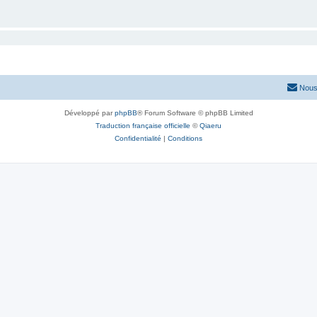
Nous
Développé par
phpBB
® Forum Software © phpBB Limited
Traduction française officielle
©
Qiaeru
Confidentialité
|
Conditions