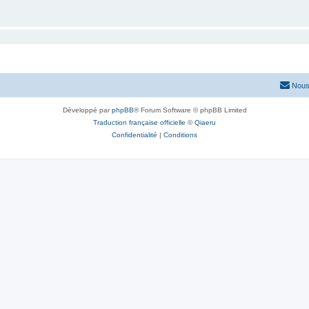
Nous
Développé par
phpBB
® Forum Software © phpBB Limited
Traduction française officielle
©
Qiaeru
Confidentialité
|
Conditions