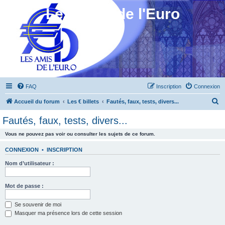
Les Amis de l'Euro
FAQ
Inscription
Connexion
R
Accueil du forum
Les € billets
Fautés, faux, tests, divers...
e
Fautés, faux, tests, divers...
c
Vous ne pouvez pas voir ou consulter les sujets de ce forum.
h
e
CONNEXION
•
INSCRIPTION
r
Nom d’utilisateur :
c
h
Mot de passe :
e
Se souvenir de moi
r
Masquer ma présence lors de cette session