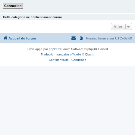
Cette catégorie ne contient aucun forum.
Aller
Accueil du forum
Fuseau horaire sur
UTC+02:00
Développé par
phpBB
® Forum Software © phpBB Limited
Traduction française officielle
©
Qiaeru
Confidentialité
|
Conditions