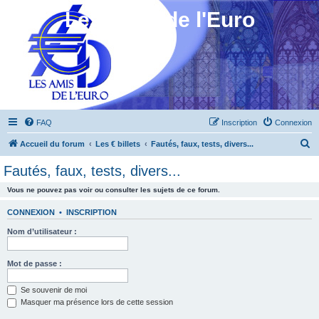
Les Amis de l'Euro
FAQ
Inscription
Connexion
R
Accueil du forum
Les € billets
Fautés, faux, tests, divers...
e
Fautés, faux, tests, divers...
c
Vous ne pouvez pas voir ou consulter les sujets de ce forum.
h
e
CONNEXION
•
INSCRIPTION
r
Nom d’utilisateur :
c
h
Mot de passe :
e
Se souvenir de moi
r
Masquer ma présence lors de cette session