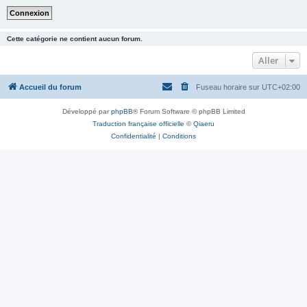
Cette catégorie ne contient aucun forum.
Aller
Accueil du forum
Fuseau horaire sur
UTC+02:00
Développé par
phpBB
® Forum Software © phpBB Limited
Traduction française officielle
©
Qiaeru
Confidentialité
|
Conditions