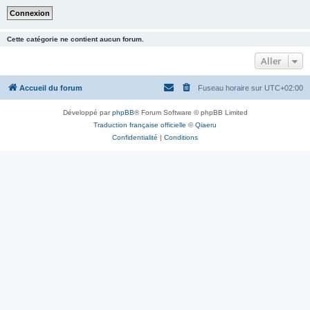
Cette catégorie ne contient aucun forum.
Aller
Accueil du forum
Fuseau horaire sur
UTC+02:00
Développé par
phpBB
® Forum Software © phpBB Limited
Traduction française officielle
©
Qiaeru
Confidentialité
|
Conditions