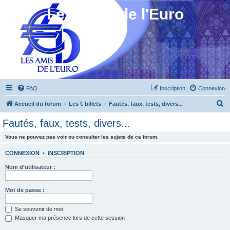
Les Amis de l'Euro
FAQ
Inscription
Connexion
R
Accueil du forum
Les € billets
Fautés, faux, tests, divers...
e
Fautés, faux, tests, divers...
c
Vous ne pouvez pas voir ou consulter les sujets de ce forum.
h
e
CONNEXION
•
INSCRIPTION
r
Nom d’utilisateur :
c
h
Mot de passe :
e
Se souvenir de moi
r
Masquer ma présence lors de cette session