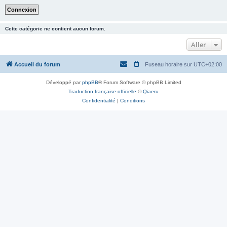
Cette catégorie ne contient aucun forum.
Aller
Accueil du forum
Fuseau horaire sur
UTC+02:00
Développé par
phpBB
® Forum Software © phpBB Limited
Traduction française officielle
©
Qiaeru
Confidentialité
|
Conditions