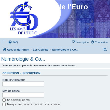
Les Amis de l'Euro
FAQ
Inscription
Connexion
R
Accueil du forum
Les € billets
Numérologie & Co...
e
Numérologie & Co...
c
Vous ne pouvez pas voir ou consulter les sujets de ce forum.
h
e
CONNEXION
•
INSCRIPTION
r
Nom d’utilisateur :
c
h
Mot de passe :
e
Se souvenir de moi
r
Masquer ma présence lors de cette session