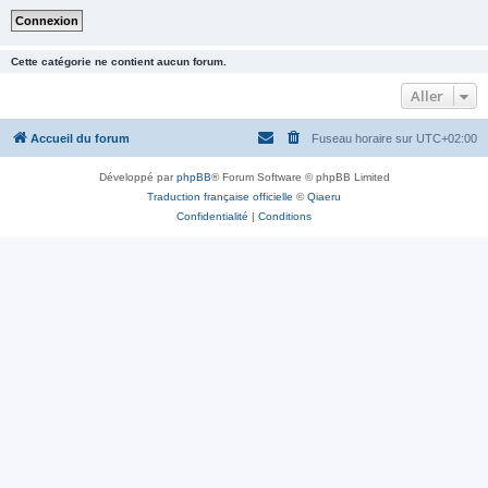
Cette catégorie ne contient aucun forum.
Aller
Accueil du forum
Fuseau horaire sur
UTC+02:00
Développé par
phpBB
® Forum Software © phpBB Limited
Traduction française officielle
©
Qiaeru
Confidentialité
|
Conditions