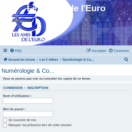
Les Amis de l'Euro
FAQ
Inscription
Connexion
R
Accueil du forum
Les € billets
Numérologie & Co...
e
Numérologie & Co...
c
Vous ne pouvez pas voir ou consulter les sujets de ce forum.
h
e
CONNEXION
•
INSCRIPTION
r
Nom d’utilisateur :
c
h
Mot de passe :
e
Se souvenir de moi
r
Masquer ma présence lors de cette session