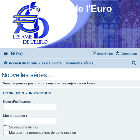
Les Amis de l'Euro
FAQ
Inscription
Connexion
R
Accueil du forum
Les € billets
Nouvelles séries...
e
Nouvelles séries...
c
Vous ne pouvez pas voir ou consulter les sujets de ce forum.
h
e
CONNEXION
•
INSCRIPTION
r
Nom d’utilisateur :
c
h
Mot de passe :
e
Se souvenir de moi
r
Masquer ma présence lors de cette session