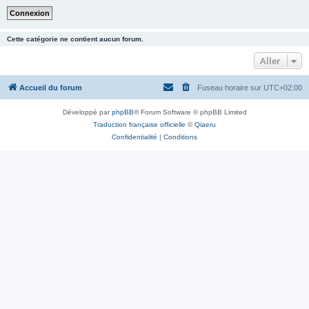
Cette catégorie ne contient aucun forum.
Aller
Accueil du forum
Fuseau horaire sur
UTC+02:00
Développé par
phpBB
® Forum Software © phpBB Limited
Traduction française officielle
©
Qiaeru
Confidentialité
|
Conditions