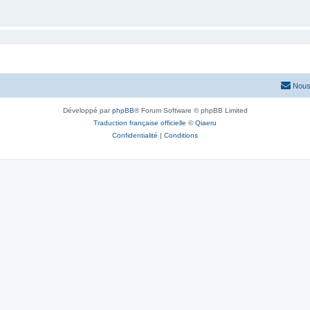
Nous
Développé par
phpBB
® Forum Software © phpBB Limited
Traduction française officielle
©
Qiaeru
Confidentialité
|
Conditions