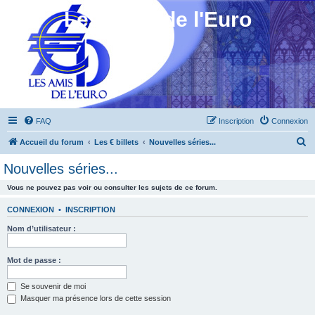
Les Amis de l'Euro
FAQ
Inscription
Connexion
R
Accueil du forum
Les € billets
Nouvelles séries...
e
Nouvelles séries...
c
Vous ne pouvez pas voir ou consulter les sujets de ce forum.
h
e
CONNEXION
•
INSCRIPTION
r
Nom d’utilisateur :
c
h
Mot de passe :
e
Se souvenir de moi
r
Masquer ma présence lors de cette session