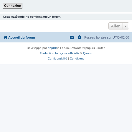
Cette catégorie ne contient aucun forum.
Aller
Accueil du forum
Fuseau horaire sur
UTC+02:00
Développé par
phpBB
® Forum Software © phpBB Limited
Traduction française officielle
©
Qiaeru
Confidentialité
|
Conditions