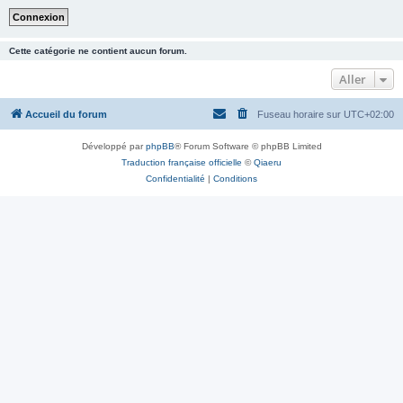
Cette catégorie ne contient aucun forum.
Aller
Accueil du forum
Fuseau horaire sur
UTC+02:00
Développé par
phpBB
® Forum Software © phpBB Limited
Traduction française officielle
©
Qiaeru
Confidentialité
|
Conditions