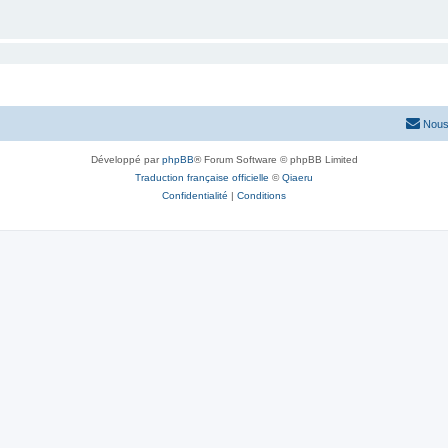
Nous
Développé par
phpBB
® Forum Software © phpBB Limited
Traduction française officielle
©
Qiaeru
Confidentialité
|
Conditions