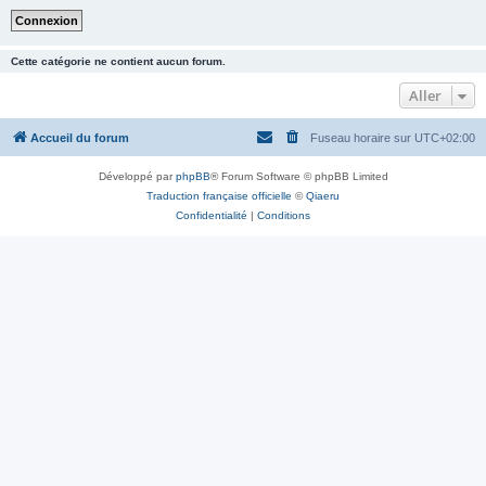
Cette catégorie ne contient aucun forum.
Aller
Accueil du forum
Fuseau horaire sur
UTC+02:00
Développé par
phpBB
® Forum Software © phpBB Limited
Traduction française officielle
©
Qiaeru
Confidentialité
|
Conditions