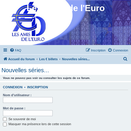
Les Amis de l'Euro
FAQ
Inscription
Connexion
R
Accueil du forum
Les € billets
Nouvelles séries...
e
Nouvelles séries...
c
Vous ne pouvez pas voir ou consulter les sujets de ce forum.
h
e
CONNEXION
•
INSCRIPTION
r
Nom d’utilisateur :
c
h
Mot de passe :
e
Se souvenir de moi
r
Masquer ma présence lors de cette session