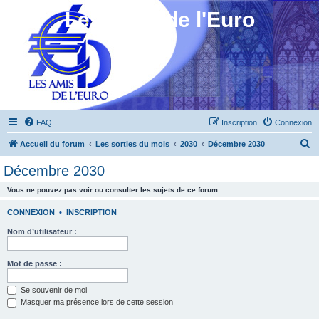
Les Amis de l'Euro
FAQ
Inscription
Connexion
R
Accueil du forum
Les sorties du mois
2030
Décembre 2030
e
Décembre 2030
c
Vous ne pouvez pas voir ou consulter les sujets de ce forum.
h
e
CONNEXION
•
INSCRIPTION
r
Nom d’utilisateur :
c
h
Mot de passe :
e
Se souvenir de moi
r
Masquer ma présence lors de cette session