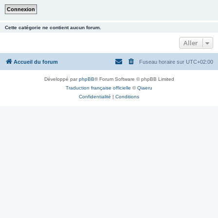
Cette catégorie ne contient aucun forum.
Aller
Accueil du forum
Fuseau horaire sur
UTC+02:00
Développé par
phpBB
® Forum Software © phpBB Limited
Traduction française officielle
©
Qiaeru
Confidentialité
|
Conditions