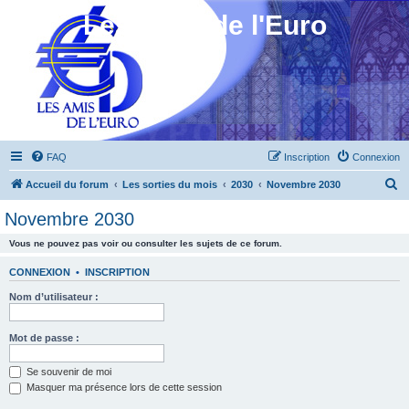
Les Amis de l'Euro
FAQ
Inscription
Connexion
R
Accueil du forum
Les sorties du mois
2030
Novembre 2030
e
Novembre 2030
c
Vous ne pouvez pas voir ou consulter les sujets de ce forum.
h
e
CONNEXION
•
INSCRIPTION
r
Nom d’utilisateur :
c
h
Mot de passe :
e
Se souvenir de moi
r
Masquer ma présence lors de cette session