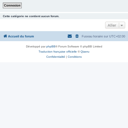
Cette catégorie ne contient aucun forum.
Aller
Accueil du forum
Fuseau horaire sur
UTC+02:00
Développé par
phpBB
® Forum Software © phpBB Limited
Traduction française officielle
©
Qiaeru
Confidentialité
|
Conditions