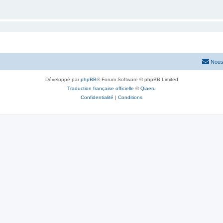
Nous
Développé par
phpBB
® Forum Software © phpBB Limited
Traduction française officielle
©
Qiaeru
Confidentialité
|
Conditions