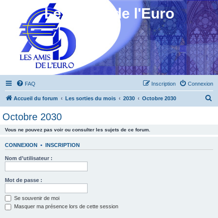
Les Amis de l'Euro
FAQ
Inscription
Connexion
R
Accueil du forum
Les sorties du mois
2030
Octobre 2030
e
Octobre 2030
c
Vous ne pouvez pas voir ou consulter les sujets de ce forum.
h
e
CONNEXION
•
INSCRIPTION
r
Nom d’utilisateur :
c
h
Mot de passe :
e
Se souvenir de moi
r
Masquer ma présence lors de cette session