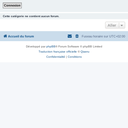
Cette catégorie ne contient aucun forum.
Aller
Accueil du forum
Fuseau horaire sur
UTC+02:00
Développé par
phpBB
® Forum Software © phpBB Limited
Traduction française officielle
©
Qiaeru
Confidentialité
|
Conditions