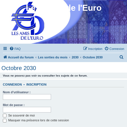
Les Amis de l'Euro
FAQ
Inscription
Connexion
R
Accueil du forum
Les sorties du mois
2030
Octobre 2030
e
Octobre 2030
c
Vous ne pouvez pas voir ou consulter les sujets de ce forum.
h
e
CONNEXION
•
INSCRIPTION
r
Nom d’utilisateur :
c
h
Mot de passe :
e
Se souvenir de moi
r
Masquer ma présence lors de cette session