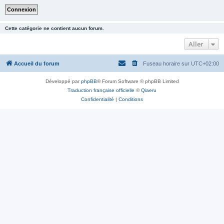
Cette catégorie ne contient aucun forum.
Aller
Accueil du forum
Fuseau horaire sur
UTC+02:00
Développé par
phpBB
® Forum Software © phpBB Limited
Traduction française officielle
©
Qiaeru
Confidentialité
|
Conditions