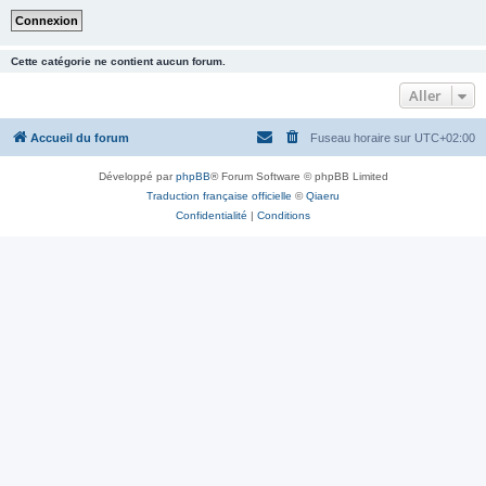
Cette catégorie ne contient aucun forum.
Aller
Accueil du forum
Fuseau horaire sur
UTC+02:00
Développé par
phpBB
® Forum Software © phpBB Limited
Traduction française officielle
©
Qiaeru
Confidentialité
|
Conditions