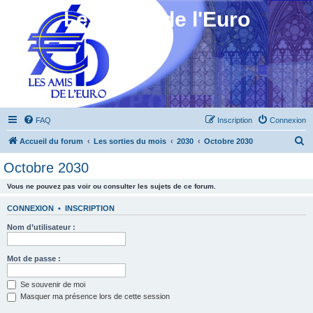
Les Amis de l'Euro
FAQ
Inscription
Connexion
R
Accueil du forum
Les sorties du mois
2030
Octobre 2030
e
Octobre 2030
c
Vous ne pouvez pas voir ou consulter les sujets de ce forum.
h
e
CONNEXION
•
INSCRIPTION
r
Nom d’utilisateur :
c
h
Mot de passe :
e
Se souvenir de moi
r
Masquer ma présence lors de cette session