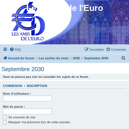
Les Amis de l'Euro
FAQ
Inscription
Connexion
R
Accueil du forum
Les sorties du mois
2030
Septembre 2030
e
Septembre 2030
c
Vous ne pouvez pas voir ou consulter les sujets de ce forum.
h
e
CONNEXION
•
INSCRIPTION
r
Nom d’utilisateur :
c
h
Mot de passe :
e
Se souvenir de moi
r
Masquer ma présence lors de cette session