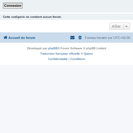
Cette catégorie ne contient aucun forum.
Aller
Accueil du forum
Fuseau horaire sur
UTC+02:00
Développé par
phpBB
® Forum Software © phpBB Limited
Traduction française officielle
©
Qiaeru
Confidentialité
|
Conditions