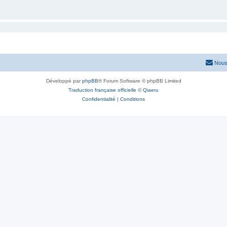
Nous
Développé par
phpBB
® Forum Software © phpBB Limited
Traduction française officielle
©
Qiaeru
Confidentialité
|
Conditions