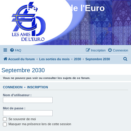
Les Amis de l'Euro
FAQ
Inscription
Connexion
R
Accueil du forum
Les sorties du mois
2030
Septembre 2030
e
Septembre 2030
c
Vous ne pouvez pas voir ou consulter les sujets de ce forum.
h
e
CONNEXION
•
INSCRIPTION
r
Nom d’utilisateur :
c
h
Mot de passe :
e
Se souvenir de moi
r
Masquer ma présence lors de cette session