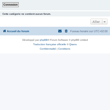
Cette catégorie ne contient aucun forum.
Aller
Accueil du forum
Fuseau horaire sur
UTC+02:00
Développé par
phpBB
® Forum Software © phpBB Limited
Traduction française officielle
©
Qiaeru
Confidentialité
|
Conditions