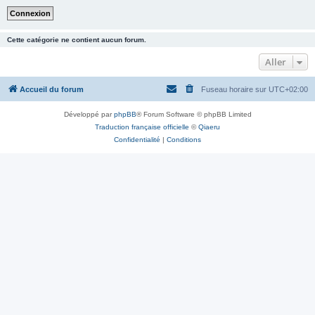
Cette catégorie ne contient aucun forum.
Aller
Accueil du forum
Fuseau horaire sur
UTC+02:00
Développé par
phpBB
® Forum Software © phpBB Limited
Traduction française officielle
©
Qiaeru
Confidentialité
|
Conditions