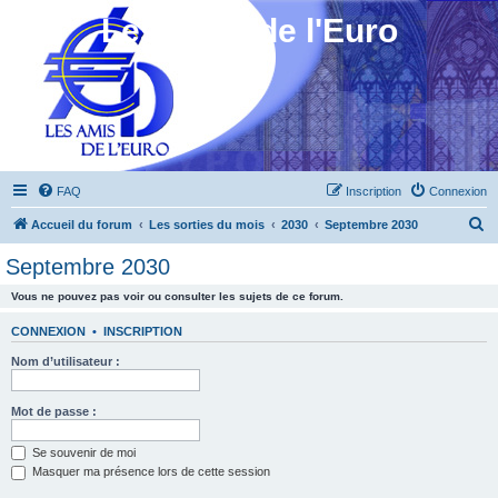
Les Amis de l'Euro
FAQ
Inscription
Connexion
R
Accueil du forum
Les sorties du mois
2030
Septembre 2030
e
Septembre 2030
c
Vous ne pouvez pas voir ou consulter les sujets de ce forum.
h
e
CONNEXION
•
INSCRIPTION
r
Nom d’utilisateur :
c
h
Mot de passe :
e
Se souvenir de moi
r
Masquer ma présence lors de cette session