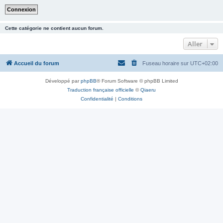
Cette catégorie ne contient aucun forum.
Aller
Accueil du forum
Fuseau horaire sur
UTC+02:00
Développé par
phpBB
® Forum Software © phpBB Limited
Traduction française officielle
©
Qiaeru
Confidentialité
|
Conditions