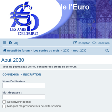
Les Amis de l'Euro
FAQ
Inscription
Connexion
R
Accueil du forum
Les sorties du mois
2030
Aout 2030
e
Aout 2030
c
Vous ne pouvez pas voir ou consulter les sujets de ce forum.
h
e
CONNEXION
•
INSCRIPTION
r
Nom d’utilisateur :
c
h
Mot de passe :
e
Se souvenir de moi
r
Masquer ma présence lors de cette session