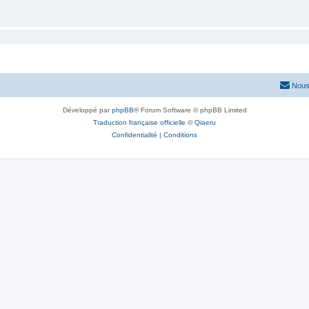
Nous
Développé par
phpBB
® Forum Software © phpBB Limited
Traduction française officielle
©
Qiaeru
Confidentialité
|
Conditions